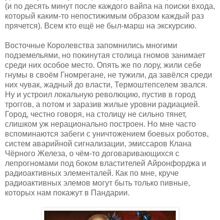
(и по десять минут после каждого вайпа на поиски входа,
который каким-то непостижимым образом каждый раз
прячется). Всем кто ещё не был-марш на экскурсию.
Восточные Королевства запомнились многими
подземельями, но покинутая столица гномов занимает
среди них особое место. Опять же по лору, жили себе
гнумы в своём Гномрегане, не тужили, да завёлся среди
них чувак, жадный до власти, Термоштепселем звался.
Ну и устроил локальную революцию, пустив в город
троггов, а потом и заразив жилые уровни радиацией.
Город, честно говоря, на столицу не сильно тянет,
слишком уж нерационально построен. Но мне часто
вспоминаются забеги с уничтожением боевых роботов,
систем аварийной сигнализации, эмиссаров Клана
Чёрного Железа, о чём-то договаривающихся с
лепрогномами под боком властителей Айронфорджа и
радиоактивных элементалей. Как по мне, круче
радиоактивных элемов могут быть только пивные,
которых нам покажут в Пандарии.