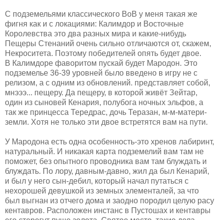
С подземельями классического ВоВ у меня такая же
фигня как и с локациями: Калимдор и Восточные
Королевства это два разных мира и какие-нибудь
Пещеры Стенаний очень сильно отличаются от, скажем,
Некроситета. Поэтому победителей опять будет двое.
В Калимдоре фаворитом пускай будет Мародон. Это
подземелье 36-39 уровней было введено в игру не с
релизом, а с одним из обновлений. представляет собой,
мнэээ... пещеру. Да пещеру, в которой живёт Зейтар,
один из сыновей Кенария, полубога ночных эльфов, а
так же принцесса Тередрас, дочь Теразан, м-м-матери-
земли. Хотя не только эти двое встретятся вам на пути.
У Мародона есть одна особенность-это хренов лабиринт,
натуральный. И никакая карта подземелий вам там не
поможет, без опытного проводника вам там блуждать и
блуждать. По лору, давным-давно, жил да был Кенарий,
и был у него сын-дебил, который начал путаться с
нехорошей девушкой из земных элементалей, за что
был выгнан из отчего дома и заодно породил целую расу
кентавров. Расположен инстанс в Пустошах и кентавры