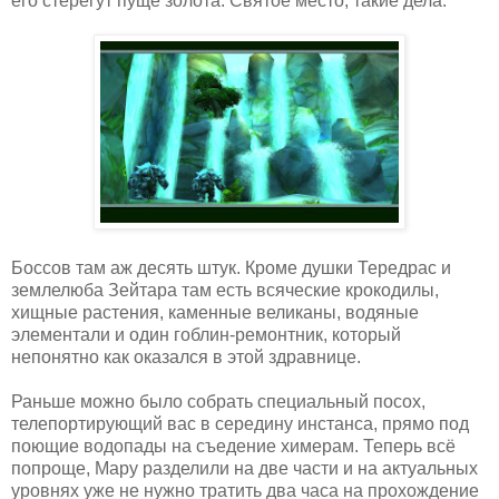
его стерегут пуще золота. Святое место, такие дела.
Боссов там аж десять штук. Кроме душки Тередрас и
землелюба Зейтара там есть всяческие крокодилы,
хищные растения, каменные великаны, водяные
элементали и один гоблин-ремонтник, который
непонятно как оказался в этой здравнице.
Раньше можно было собрать специальный посох,
телепортирующий вас в середину инстанса, прямо под
поющие водопады на съедение химерам. Теперь всё
попроще, Мару разделили на две части и на актуальных
уровнях уже не нужно тратить два часа на прохождение