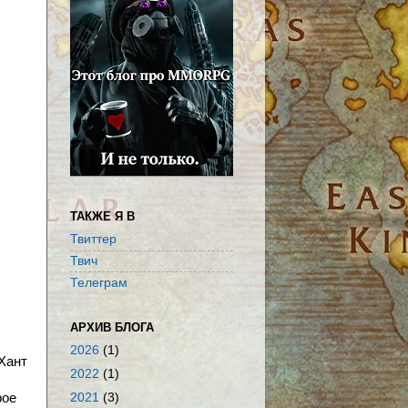
ТАКЖЕ Я В
Твиттер
Твич
Телеграм
АРХИВ БЛОГА
2026
(1)
Хант
2022
(1)
рое
2021
(3)