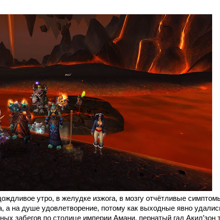
 дождливое утро, в желудке изжога, в мозгу отчётливые симптом
, а на душе удовлетворение, потому как выходные явно удалис
чных забегов по столице империи Амани, пернатый гад Акил’зон 