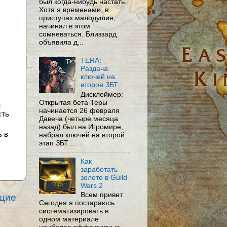
был когда-нибудь настать.
Хотя я временами, в
приступах малодушия,
начинал в этом
сомневаться. Близзард
объявила д...
TERA:
Раздача
ключей на
второе ЗБТ
Дисклеймер:
Открытая бета Теры
а
начинается 26 февраля
сть
Давеча (четыре месяца
назад) был на Игромире,
ь в
набрал ключей на второй
этап ЗБТ ...
Как
заработать
золото в Guild
Wars 2
Всем привет.
щие
Сегодня я постараюсь
систематизировать в
одном материале