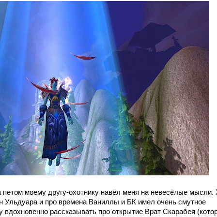
а петом моему другу-охотнику навёл меня на невесёлые мысли. 
ён Ульдуара и про времена Ваниллы и БК имел очень смутное
у вдохновенно рассказывать про открытие Врат Скарабея (кото