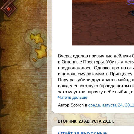
Вчера, сделав привычные дейлики О
в Огненные Просторы. Убиты у меня
предполагалось. Однако, против ож
и помочь ему затаммить Принцессу Ху
Пару раз убили друг друга в майнд 
вожделенного жука (правда потом ока
зато маунтов парочку себе выбил, си
Читать дальше
Автор
Scorch
в
среда, августа 24, 201
ВТОРНИК, 23 АВГУСТА 2011 Г.
Отчёт за выходные.