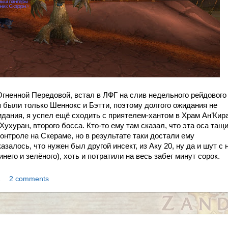
гненной Передовой, встал в ЛФГ на слив недельного рейдового
 были только Шеннокс и Бэтти, поэтому долгого ожидания не
идания, я успел ещё сходить с приятелем-хантом в Храм Ан’Кир
хуран, второго босса. Кто-то ему там сказал, что эта оса тащи
контроле на Скераме, но в результате таки достали ему
залось, что нужен был другой инсект, из Аку 20, ну да и шут с 
него и зелёного), хоть и потратили на весь забег минут сорок.
1
2 comments