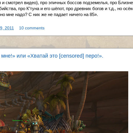
ал и смотрел видео), про эпичных боссов подземелья, про Близн
йства, про К’туна и его шёпот, про древних богов и т.д., но осёк
но мне надо? С них же не падает ничего на 85».
9, 2011
10 comments
не!» или «Хватай это [censored] перо!».