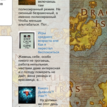
включаешь
ов
там
полноэкранный режим. Не
оконный безрамочный, а
именно полноэкранный.
Чтобы меньше
альттабаться. Пот...
Игры
среднего
возраста или
Как я
перестал
беспокоиться
Живешь себе, особо
никого не трогаешь,
работа непыльная,
местами даже интересная
и с голоду помереть не
даёт, жена умница и
красавица, а...
Какого
Дьявола?!
Уже?!
Ну должен
же этот день