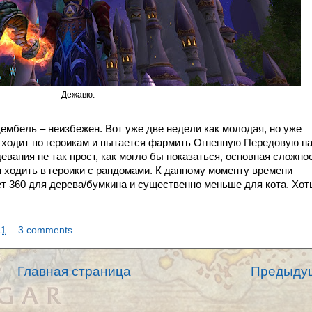
Дежавю.
 дембель – неизбежен. Вот уже две недели как молодая, но уже
 ходит по героикам и пытается фармить Огненную Передовую н
вания не так прост, как могло бы показаться, основная сложно
я ходить в героики с рандомами. К данному моменту времени
т 360 для дерева/бумкина и существенно меньше для кота. Хот
11
3 comments
Главная страница
Предыду