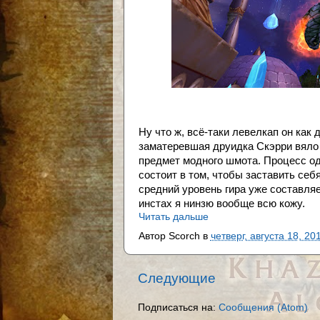
Ну что ж, всё-таки левелкап он как
заматеревшая друидка Скэрри вяло
предмет модного шмота. Процесс оде
состоит в том, чтобы заставить себ
средний уровень гира уже составляе
инстах я нинзю вообще всю кожу.
Читать дальше
Автор
Scorch
в
четверг, августа 18, 20
Следующие
Подписаться на:
Сообщения (Atom)