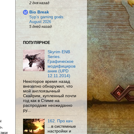
2 дня назад
Bio Break
Syp’s gaming goals:
August 2026
5 дней назад
ПОПУЛЯРНОЕ
Skyrim ENB
Series.
Графическое
модифициров
ание (UPD
12.11.2014)
Некоторое время назад
внезапно обнаружил, что
мой англоязычный
Скайрим, купленный почти
год как в Стиме на
распродаже неожиданно
ру...
ы
162. Про кач
...в системные
ь.
настройки и
таки