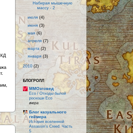
Набирая мышечную
массу - 2
июля
(4)
июня
(3)
мая
(6)
апреля
(7)
марта
(2)
 КД
января
(3)
2010
(2)
ажа
т.
БЛОГРОЛЛ
ним,
MMOзговед
Eco / Отходы былой
роскоши Eco
вчера
Блог казуального
геймера
История вселенной
Assassin’s Creed. Часть
5