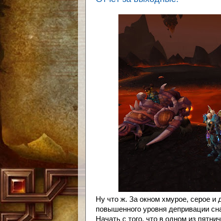
Ну что ж. За окном хмурое, серое и
повышенного уровня депривации сна
Начать с того, что в одном из пятни