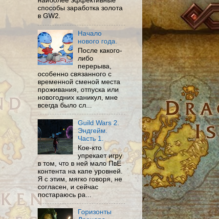
наиболее эффективные
способы заработка золота
в GW2.
Начало
нового года.
После какого-
либо
перерыва,
особенно связанного с
временной сменой места
проживания, отпуска или
новогодних каникул, мне
всегда было сл...
Guild Wars 2.
Эндгейм.
Часть 1.
Кое-кто
упрекает игру
в том, что в ней мало ПвЕ
контента на капе уровней.
Я с этим, мягко говоря, не
согласен, и сейчас
постараюсь ра...
Горизонты