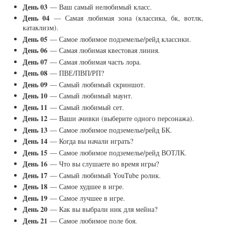
День 03
— Ваш самый нелюбимый класс.
День 04
— Самая любимая зона (классика, бк, вотлк,
катаклизм).
День 05
— Самое любимое подземелье/рейд классики.
День 06
— Самая любимая квестовая линия.
День 07
— Самая любимая часть лора.
День 08
— ПВЕ/ПВП/РП?
День 09
— Самый любимый скриншот.
День 10
— Самый любимый маунт.
День 11
— Самый любимый сет.
День 12
— Ваши ачивки (выберите одного персонажа).
День 13
— Самое любимое подземелье/рейд БК.
День 14
— Когда вы начали играть?
День 15
— Самое любимое подземелье/рейд ВОТЛК.
День 16
— Что вы слушаете во время игры?
День 17
— Самый любимый YouTube ролик.
День 18
— Самое худшее в игре.
День 19
— Самое лучшее в игре.
День 20
— Как вы выбрали ник для мейна?
День 21
— Самое любимое поле боя.