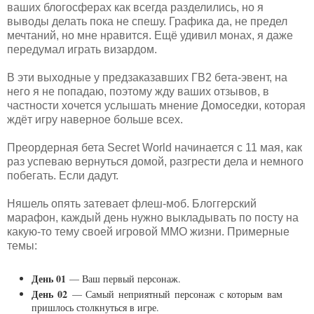
ваших блогосферах как всегда разделились, но я
выводы делать пока не спешу. Графика да, не предел
мечтаний, но мне нравится. Ещё удивил монах, я даже
передумал играть визардом.
В эти выходные у предзаказавших ГВ2 бета-эвент, на
него я не попадаю, поэтому жду ваших отзывов, в
частности хочется услышать мнение Домоседки, которая
ждёт игру наверное больше всех.
Преордерная бета Secret World начинается с 11 мая, как
раз успеваю вернуться домой, разгрести дела и немного
побегать. Если дадут.
Няшель опять затевает флеш-моб. Блоггерский
марафон, каждый день нужно выкладывать по посту на
какую-то тему своей игровой ММО жизни. Примерные
темы:
День 01
— Ваш первый персонаж.
День 02
— Самый неприятный персонаж с которым вам
пришлось столкнуться в игре.