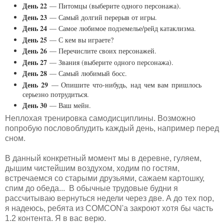
День 22
— Питомцы (выберите одного персонажа).
День 23
— Самый долгий перерыв от игры.
День 24
— Самое любимое подземелье/рейд катаклизма.
День 25
— С кем вы играете?
День 26
— Перечислите своих персонажей.
День 27
— Звания (выберите одного персонажа).
День 28
— Самый любимый босс.
День 29
— Опишите что-нибудь, над чем вам пришлось
серьезно потрудиться.
День 30
— Ваш мейн.
Неплохая тренировка самодисциплины. Возможно
попробую пословоблудить каждый день, например перед
сном.
В данный конкретный момент мы в деревне, гуляем,
дышим чистейшим воздухом, ходим по гостям,
встречаемся со старыми друзьями, сажаем картошку,
спим до обеда... В обычные трудовые будни я
рассчитываю вернуться недели через две. А до тех пор,
я надеюсь, ребята из COMCON'а закроют хотя бы часть
1.2 контента. Я в вас верю.