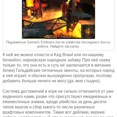
Подземелье Sorrow's Embrace после убийства последнего босса-
робота. Найдите пасхалку.
К ней же можно отнести и Keg Brawl или по-нашему
бочкабол, норновскую народную забаву. Про неё скажу
только то, что она есть и суть её заключается в метании
бочек) Гильдийские пятничные эвенты, на которых народ
в неё играет, я обычно вынужденно пропускаю, поэтому
добавить больше ничего не могу (да, мне стыдно).
Система достижений в игре не сильно отличается от уже
виденного нами, разве что присутствуют ежедневные и
ежемесячные ачивки, вроде убийства за день десяти
типов врагов и сбор какого-то числа различных
крафтовых компонентов. Такие вот дейлики, вернее