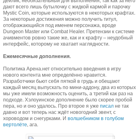
дейлик, необязательный для выполнения, так как за него
дают всего лишь бутылочку с жидкой кармой и парочку
Mystic Coin, которые используются в некоторых крафтах.
За некоторые достижения можно получить титул,
отображающийся под именем персонажа, вроде
Dungeon Master или Combat Healer. Претензии к системе
ачивментов ровно такие же, как и к крафту – неудобный
интерфейс, которому не хватает наглядности.
Ежемесячные дополнения.
Политика Арена.нет относительно введения в игру
нового контента мне определённо нравится.
Разработчики бьют себя пяткой в грудь и обещают
каждый месяц выпускать по мини-аддону, два из которых
мы уже имели возможность оценить, а третий как раз на
подходе. Хэлоуинское дополнение было скорее пробой
пера, но и оно удалось. Про второе я уже
писал
не так
давно и вот теперь нас ждёт новогодний эвент, с
хороводом и снегурками. И
волшебником в голубом
вертолёте
, ага.