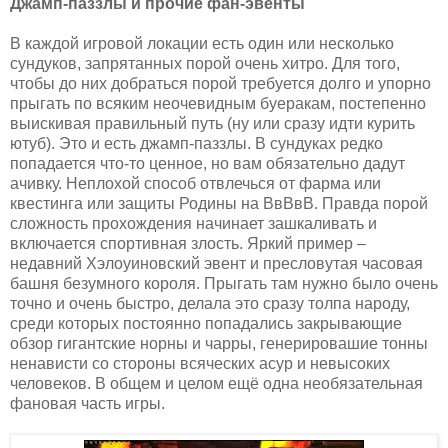
Джамп-паззлы и прочие фан-эвенты
В каждой игровой локации есть один или несколько
сундуков, запрятанных порой очень хитро. Для того,
чтобы до них добраться порой требуется долго и упорно
прыгать по всяким неочевидным буеракам, постепенно
выискивая правильный путь (ну или сразу идти курить
ютуб). Это и есть джамп-паззлы. В сундуках редко
попадается что-то ценное, но вам обязательно дадут
ачивку. Неплохой способ отвлечься от фарма или
квестинга или защиты Родины на ВвВвВ. Правда порой
сложность прохождения начинает зашкаливать и
включается спортивная злость. Яркий пример –
недавний Хэлоуиновский эвент и пресловутая часовая
башня безумного короля. Прыгать там нужно было очень
точно и очень быстро, делала это сразу толпа народу,
среди которых постоянно попадались закрывающие
обзор гигантские норны и чарры, генерировашие тонны
ненависти со стороны всяческих асур и невысоких
человеков. В общем и целом ещё одна необязательная
фановая часть игры.