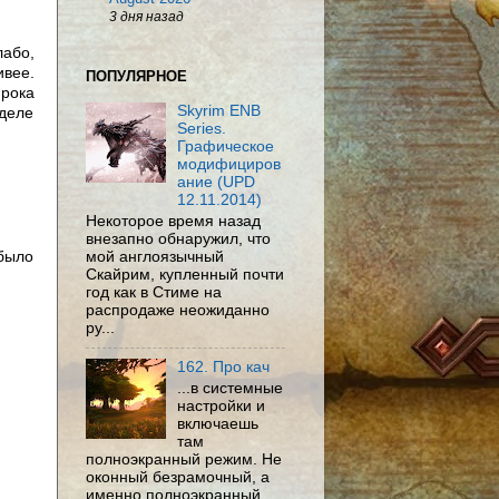
3 дня назад
лабо,
ивее.
ПОПУЛЯРНОЕ
мрока
Skyrim ENB
деле
Series.
Графическое
модифициров
ание (UPD
12.11.2014)
Некоторое время назад
внезапно обнаружил, что
мой англоязычный
было
Скайрим, купленный почти
год как в Стиме на
распродаже неожиданно
ру...
162. Про кач
...в системные
настройки и
включаешь
там
полноэкранный режим. Не
оконный безрамочный, а
именно полноэкранный.