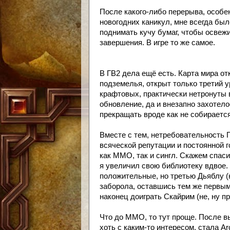
После какого-либо перерыва, особе
новогодних каникул, мне всегда бы
поднимать кучу бумаг, чтобы освежи
завершения. В игре то же самое.
В ГВ2 дела ещё есть. Карта мира от
подземелья, открыт только третий у
крафтовых, практически нетронуты 
обновление, да и внезапно захотел
прекращать вроде как не собирается
Вместе с тем, нетребовательность Г
всяческой репутации и постоянной г
как ММО, так и сингл. Скажем спас
я увеличил свою библиотеку вдвое. 
положительные, но третью Дьяблу (к
заборола, оставшись тем же первым
наконец доиграть Скайрим (не, ну п
Что до ММО, то тут проще. После в
хоть с каким-то интересом, стала A