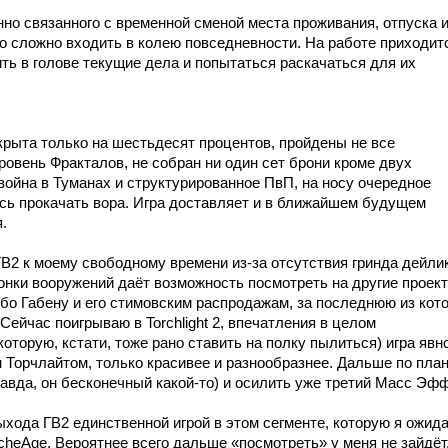
нно связанного с временной сменой места проживания, отпуска 
ло сложно входить в колею повседневности. На работе приходит
ть в голове текущие дела и попытаться раскачаться для их
крыта только на шестьдесят процентов, пройдены не все
ровень Фракталов, не собран ни один сет брони кроме двух
война в Туманах и структурированное ПвП, на носу очередное
ось прокачать вора. Игра доставляет и в ближайшем будущем
.
В2 к моему свободному времени из-за отсутствия гринда дейли
онки вооружений даёт возможность посмотреть на другие проект
ибо Габену и его стимовским распродажам, за последнюю из кот
Сейчас поигрываю в Torchlight 2, впечатления в целом
оторую, кстати, тоже рано ставить на полку пылиться) игра явн
 Торчлайтом, только красивее и разнообразнее. Дальше по пла
равда, он бесконечный какой-то) и осилить уже третий Масс Эфф
ыхода ГВ2 единственной игрой в этом сегменте, которую я ожид
rcheAge. Вероятнее всего дальше «посмотреть» у меня не зайдёт