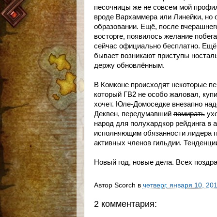
песочницы же не совсем мой профил
вроде Вархаммера или Линейки, но 
образовании. Ещё, после вчерашнего
восторге, появилось желание побег
сейчас официально бесплатно. Ещё г
бывает возникают приступы ностальг
держу обновлённым.
В Комконе происходят некоторые пер
который ГВ2 не особо жаловал, купил
хочет. Юле-Домоседке внезапно над
Деквен, передумавший
помирать
ухо
народ для полухардкор рейдинга в 
исполняющим обязанности лидера г
активных членов гильдии. Тенденци
Новый год, новые дела. Всех поздр
Автор
Scorch
в
четверг, января 10, 20
2 комментария: