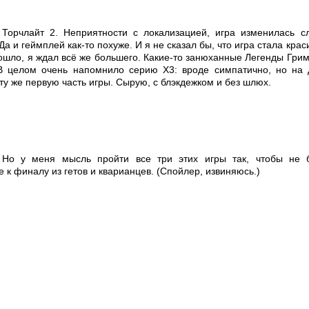
Торчлайт 2. Неприятности с локализацией, игра изменилась с
а и геймплей как-то похуже. И я не сказал бы, что игра стала крас
ошло, я ждал всё же большего. Какие-то занюханные Легенды Гри
 В целом очень напомнило серию Х3: вроде симпатично, но на 
ту же первую часть игры. Сырую, с блэкдежком и без шлюх.
Но у меня мысль пройти все три этих игры так, чтобы не 
к финалу из гетов и кварианцев. (Спойлер, извиняюсь.)