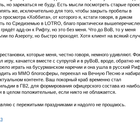
ь, но зарекаться не буду. Есть мысли посмотреть старые проек
опять же, исключительно для того, чтобы закрыть пробелы в
 просмотра «Хоббита», от которого я, кстати говоря, в диком
ать по Средиземью в LOTRO, благо практически вышеперечисле
рядёт адд-он к Рифту, но это без меня. Что до ВоВ, то у меня
ии по Азероту, но быстро проходят. Хотя клиент на всякий слу
естановки, которые меня, честно говоря, немного удивляют. Фок
 игру, качается вместе с супругой и в руВоВ, вроде, обратно не
оело играть на бусурманском наречии и она ушла в русский Риф
дить из ММО блогосферы, переехал на Вечную Песню и набир
актуальном контенте. Ваш покорный краб временно стал
ильдии в ГВ2, для формирования офицерского состава из наибо
и в целом положительные, если никто не облажается.
авляю с пережитыми праздниками и надолго не прощаюсь.
13