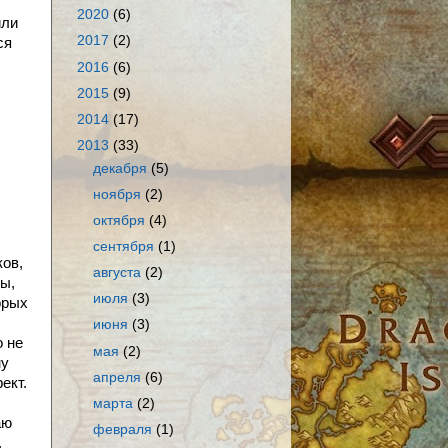
2020
(6)
или
2017
(2)
ся
2016
(6)
2015
(9)
2014
(17)
2013
(33)
декабря
(5)
ноября
(2)
октября
(4)
сентября
(1)
ков,
августа
(2)
ы,
июля
(3)
орых
июня
(3)
о не
мая
(2)
ну
апреля
(6)
ект.
марта
(2)
аю
февраля
(1)
,