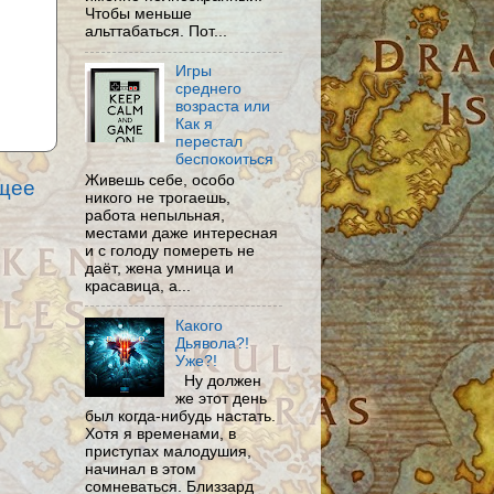
Чтобы меньше
альттабаться. Пот...
Игры
среднего
возраста или
Как я
перестал
беспокоиться
Живешь себе, особо
щее
никого не трогаешь,
работа непыльная,
местами даже интересная
и с голоду помереть не
даёт, жена умница и
красавица, а...
Какого
Дьявола?!
Уже?!
Ну должен
же этот день
был когда-нибудь настать.
Хотя я временами, в
приступах малодушия,
начинал в этом
сомневаться. Близзард