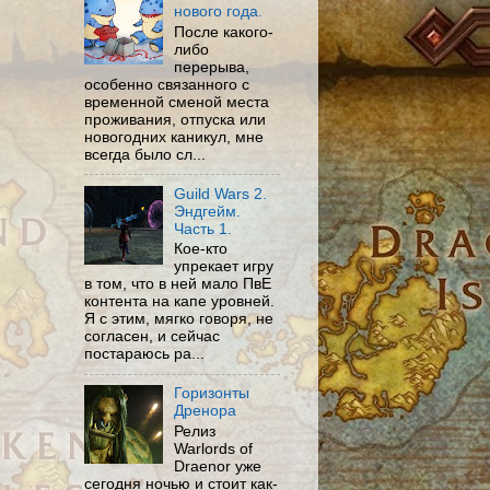
нового года.
После какого-
либо
перерыва,
особенно связанного с
временной сменой места
проживания, отпуска или
новогодних каникул, мне
всегда было сл...
Guild Wars 2.
Эндгейм.
Часть 1.
Кое-кто
упрекает игру
в том, что в ней мало ПвЕ
контента на капе уровней.
Я с этим, мягко говоря, не
согласен, и сейчас
постараюсь ра...
Горизонты
Дренора
Релиз
Warlords of
Draenor уже
сегодня ночью и стоит как-