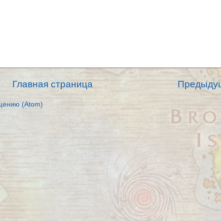
Главная страница
Предыду
щению (Atom)