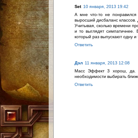
Set
10 января, 2013 19:42
А мне что-то не понравился 
выросший дисбаланс классов. Д
Учитывая, сколько времени пр
и то выглядят симпатичнее.
который раз выпускают одну и 
Ответить
Дэл
11 января, 2013 12:08
Масс Эффект 3 хорош, да. 
необходимости выбирать ближе 
Ответить