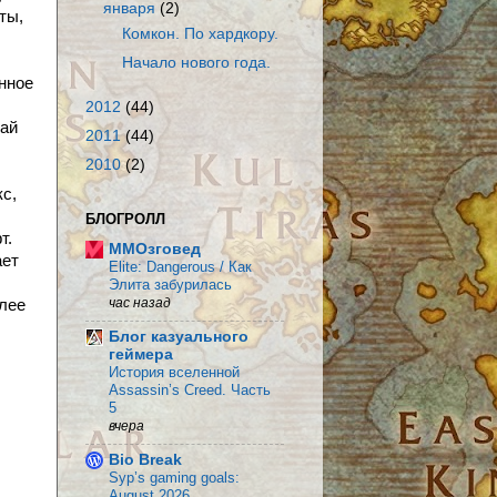
января
(2)
ты,
Комкон. По хардкору.
Начало нового года.
нное
2012
(44)
чай
2011
(44)
2010
(2)
с,
БЛОГРОЛЛ
т.
MMOзговед
ает
Elite: Dangerous / Как
Элита забурилась
час назад
лее
Блог казуального
геймера
История вселенной
Assassin’s Creed. Часть
5
вчера
Bio Break
Syp’s gaming goals:
August 2026