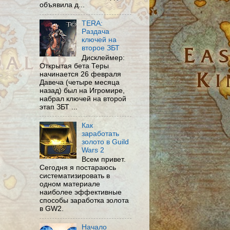
объявила д...
TERA:
Раздача
ключей на
второе ЗБТ
Дисклеймер:
Открытая бета Теры
начинается 26 февраля
Давеча (четыре месяца
назад) был на Игромире,
набрал ключей на второй
этап ЗБТ ...
Как
заработать
золото в Guild
Wars 2
Всем привет.
Сегодня я постараюсь
систематизировать в
одном материале
наиболее эффективные
способы заработка золота
в GW2.
Начало