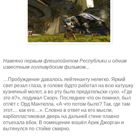
Навеяно первым флешпойнтом Республики и одним
известным голливудским фильмом...
…Пробуждение давалось лейтенанту нелегко. Яркий
свет резал глаза, в голове будто работал на всю катушку
кузнечный молот, а во рту было предательски сухо. «Где
это я?», подумал Скорч. Последнее что он помнил, был
отлёт с Орд Мантелла. «А что потом было? Так, где там
этот… как его…». Словно в ответ на его мысли,
карбопластиковая дверь на дальней стене плавно
отъехала вбок. В помещение вошёл Арик Джорган и
вытянулся по стойке смирно.