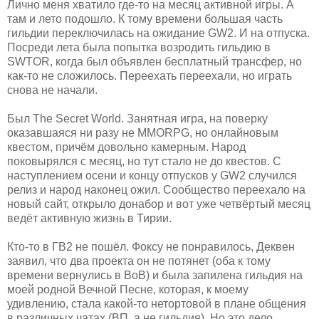
Лично меня хватило где-то на месяц активной игры. А
там и лето подошло. К тому времени большая часть
гильдии переключилась на ожидание GW2. И на отпуска.
Посреди лета была попытка возродить гильдию в
SWTOR, когда был объявлен бесплатный трансфер, но
как-то не сложилось. Переехать переехали, но играть
снова не начали.
Был The Secret World. Занятная игра, на поверку
оказавшаяся ни разу не MMORPG, но онлайновым
квестом, причём довольно камерным. Народ
поковырялся с месяц, но тут стало не до квестов. С
наступлением осени и концу отпусков у GW2 случился
релиз и народ наконец ожил. Сообщество переехало на
новый сайт, открыло донабор и вот уже четвёртый месяц
ведёт активную жизнь в Тирии.
Кто-то в ГВ2 не пошёл. Фоксу не понравилось, Деквен
заявил, что два проекта он не потянет (оба к тому
времени вернулись в ВоВ) и была запилена гильдия на
моей родной Вечной Песне, которая, к моему
удивлению, стала какой-то нетортовой в плане общения
в различных чатах (ВП, а не гильдия). Но это дело