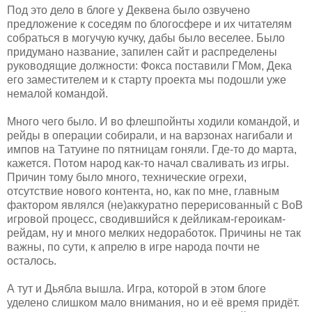
Под это дело в блоге у Деквена было озвучено
предложение к соседям по блогосфере и их читателям
собраться в могучую кучку, дабы было веселее. Было
придумано название, запилен сайт и распределены
руководящие должности: Фокса поставили ГМом, Дека
его заместителем и к старту проекта мы подошли уже
немалой командой.
Много чего было. И во флешпойнты ходили командой, и
рейды в операции собирали, и на варзонах нагибали и
импов на Татуине по пятницам гоняли. Где-то до марта,
кажется. Потом народ как-то начал сваливать из игры.
Причин тому было много, технические огрехи,
отсутствие нового контента, но, как по мне, главным
фактором являлся (не)аккуратно перерисованный с ВоВ
игровой процесс, сводившийся к дейликам-героикам-
рейдам, ну и много мелких недоработок. Причины не так
важны, по сути, к апрелю в игре народа почти не
осталось.
А тут и Дьябла вышла. Игра, которой в этом блоге
уделено слишком мало внимания, но и её время придёт.