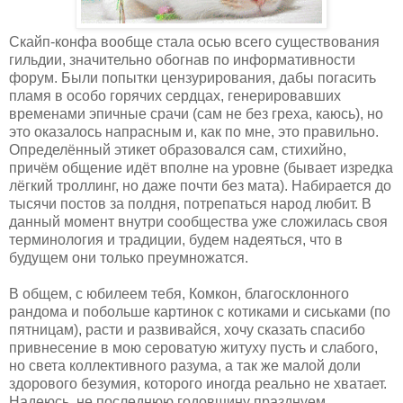
Скайп-конфа вообще стала осью всего существования
гильдии, значительно обогнав по информативности
форум. Были попытки цензурирования, дабы погасить
пламя в особо горячих сердцах, генерировавших
временами эпичные срачи (сам не без греха, каюсь), но
это оказалось напрасным и, как по мне, это правильно.
Определённый этикет образовался сам, стихийно,
причём общение идёт вполне на уровне (бывает изредка
лёгкий троллинг, но даже почти без мата). Набирается до
тысячи постов за полдня, потрепаться народ любит. В
данный момент внутри сообщества уже сложилась своя
терминология и традиции, будем надеяться, что в
будущем они только преумножатся.
В общем, с юбилеем тебя, Комкон, благосклонного
рандома и побольше картинок с котиками и сиськами (по
пятницам), расти и развивайся, хочу сказать спасибо
привнесение в мою сероватую житуху пусть и слабого,
но света коллективного разума, а так же малой доли
здорового безумия, которого иногда реально не хватает.
Надеюсь, не последнюю годовщину празднуем.