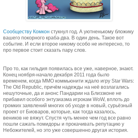
Сообществу Комкон
стукнул год. А уютненькому бложику
вашего покорного краба-два. В один день. Такое вот
событие. И если второе никому особо не интересно, то
про первое стоит сказать пару слов.
Про то, как гильдия появилась все уже, наверное, знают.
Конец ноября-начало декабря 2011 года было
временем, когда ММО коммьюнити ждало игру Star Wars:
The Old Republic, причём надежды на неё возлагались
нешуточные, да и анонс Пандарии на Близзконе не
прибавил особого энтузиазма игрокам WoW, вплоть до
громких заявлений многих об уходе в новый, сурьёзный
проект от Биоваров, которые, как тогда казалось,
веников не вяжут. Спустя чуть менее чем год все равно
пошли сажать помидоры и прокачивать репутацию у
Небожителей, но это уже совершенно другая история.