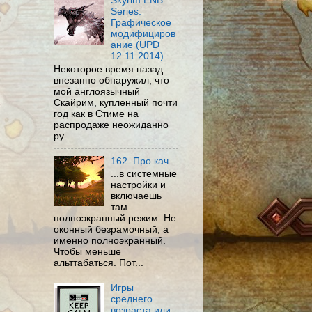
Skyrim ENB
Series.
Графическое
модифициров
ание (UPD
12.11.2014)
Некоторое время назад
внезапно обнаружил, что
мой англоязычный
Скайрим, купленный почти
год как в Стиме на
распродаже неожиданно
ру...
162. Про кач
...в системные
настройки и
включаешь
там
полноэкранный режим. Не
оконный безрамочный, а
именно полноэкранный.
Чтобы меньше
альттабаться. Пот...
Игры
среднего
возраста или