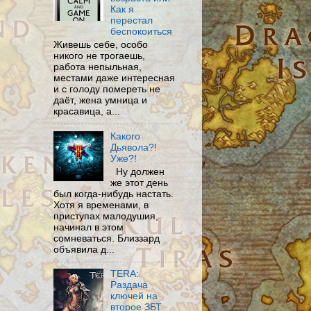
Как я
перестал
беспокоиться
Живешь себе, особо
никого не трогаешь,
работа непыльная,
местами даже интересная
и с голоду помереть не
даёт, жена умница и
красавица, а...
Какого
Дьявола?!
Уже?!
Ну должен
же этот день
был когда-нибудь настать.
Хотя я временами, в
приступах малодушия,
начинал в этом
сомневаться. Близзард
объявила д...
TERA:
Раздача
ключей на
второе ЗБТ