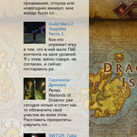
проживания, отпуска или
новогодних каникул, мне
всегда было сл...
Guild Wars 2.
Эндгейм.
Часть 1.
Кое-кто
упрекает игру
в том, что в ней мало ПвЕ
контента на капе уровней.
Я с этим, мягко говоря, не
согласен, и сейчас
постараюсь ра...
Горизонты
Дренора
Релиз
Warlords of
Draenor уже
сегодня ночью и стоит как-
то обозначить своё
участие во всём этом.
Расставить приоритеты,
озвучить пл...
SWTOR. Гайд