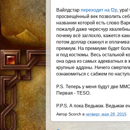
Вайлдстар
переходит на f2p
, ура
просвещённый век позволить себе
названии которой есть слово Вар
пожалуй даже чересчур хвалебный
почему всё заглохло, кажется как
потом доллар скакнул и оплачиват
премиум. На премиуме будет боль
и под костюмы. Весь остальной к
она одна из самых адекватных в 
крупные аддоны. Ничего смертель
ознакомиться с сабжем по наступл
P.S. Теперь у меня будут две ММО
Первая - TESO.
P.P.S. А пока Ведьмак. Ведьмак e
Автор
Scorch
в
четверг, мая 28, 2015