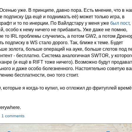
! Осенью уже. В принципе, давно пора. Есть мнение, что в н
 подписку (да ещё и поднимать её) может только игра, в
крафт и то по инерции. По Вайлдстару у меня уже
был пост
,
, особо к нему ничего не прибавить. Уже даже не помню,
ие то IRL проблемы случились, а потом GW2, а потом Дренор
ь подписку в WS стало дорого. Так, ближе к теме. Будет
ше золота, больше операций на ауке, больше слотов под п
онтент - бесплатно. Система аналогичная SWTOR, у которог
жанре (и ещё в RIFT тоже ничего). Возможно будут продават
ного и даже особо болезненного. Настоятельно советую в
ению бесплатности, оно того стоит.
, которые я когда-то купил, но отложил до фритуплей времё
verywhere.
1 comments