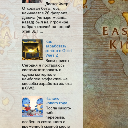
Дисклеймер:
Открытая бета Теры
начинается 26 февраля
Давеча (четыре месяца
назад) был на Игромире,
набрал ключей на второй
этап ЗБТ ...
Как
заработать
золото в Guild
Wars 2
Всем привет.
Сегодня я постараюсь
систематизировать в
одном материале
наиболее эффективные
способы заработка золота
в GW2.
Начало
нового года.
После какого-
либо
перерыва,
особенно связанного с
временной сменой места