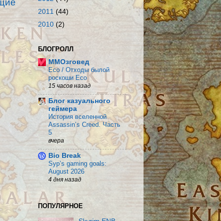
щие
2011
(44)
2010
(2)
БЛОГРОЛЛ
MMOзговед
Eco / Отходы былой
роскоши Eco
15 часов назад
Блог казуального
геймера
История вселенной
Assassin’s Creed. Часть
5
вчера
Bio Break
Syp’s gaming goals:
August 2026
4 дня назад
ПОПУЛЯРНОЕ