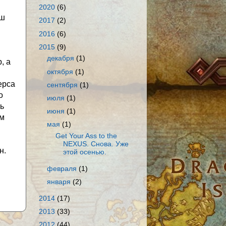
2020
(6)
аш
2017
(2)
2016
(6)
2015
(9)
декабря
(1)
, а
октября
(1)
ерса
сентября
(1)
о
июля
(1)
ь
июня
(1)
ам
мая
(1)
Get Your Ass to the
NEXUS. Снова. Уже
н.
этой осенью.
февраля
(1)
января
(2)
2014
(17)
2013
(33)
2012
(44)