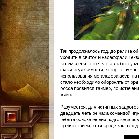
Так продолжалось год, до релиза об
уходить в свиток и набаффали Текв
восемьдесят-сто человек к боссу м
фазы неуязвимости, которые нужно
использования мегалазера асур, на
стало необходимо оборонять от орд
босса появился таймер, по истечен
живое.
Разумеется, для истинных задротов
двадцать четыре часа командой игро
ребята основательно подготовились
препятствием, хотя вроде как народ