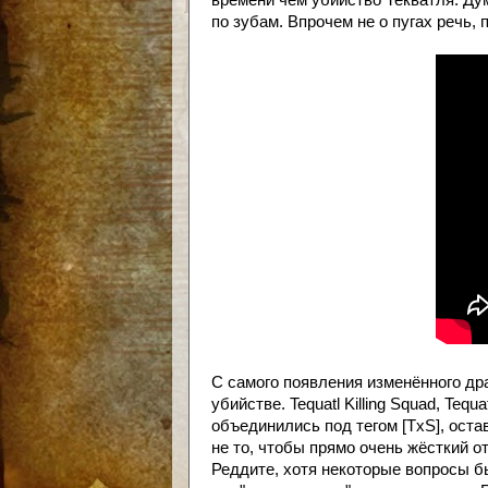
времени чем убийство Текватля. Дум
по зубам. Впрочем не о пугах речь,
С самого появления изменённого др
убийстве. Tequatl Killing Squad, Tequ
объединились под тегом [TxS], оста
не то, чтобы прямо очень жёсткий о
Реддите, хотя некоторые вопросы бы