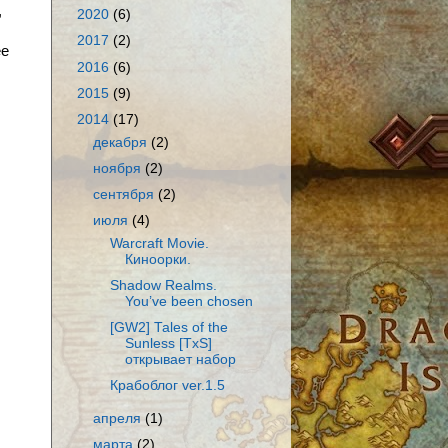
,
2020
(6)
2017
(2)
ее
2016
(6)
2015
(9)
2014
(17)
декабря
(2)
ноября
(2)
сентября
(2)
июля
(4)
Warcraft Movie.
Киноорки.
Shadow Realms.
You’ve been chosen
[GW2] Tales of the
Sunless [TxS]
открывает набор
Крабоблог ver.1.5
апреля
(1)
марта
(2)