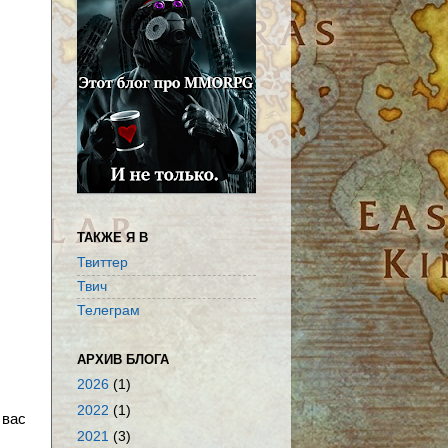
ТАКЖЕ Я В
Твиттер
Твич
Телеграм
АРХИВ БЛОГА
2026
(1)
2022
(1)
 вас
2021
(3)