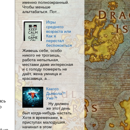
именно полноэкранный.
Чтобы меньше
альттабаться. Пот...
Игры
среднего
возраста или
Как я
перестал
беспокоиться
Живешь себе, особо
никого не трогаешь,
работа непыльная,
местами даже интересная
и с голоду помереть не
даёт, жена умница и
красавица, а...
Какого
Дьявола?!
Уже?!
ась
Ну должен
о
же этот день
был когда-нибудь настать.
Хотя я временами, в
приступах малодушия,
начинал в этом