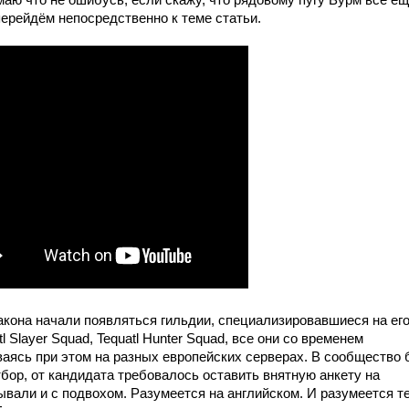
аю что не ошибусь, если скажу, что рядовому пугу Вурм всё ещ
 перейдём непосредственно к теме статьи.
акона начали появляться гильдии, специализировавшиеся на ег
atl Slayer Squad, Tequatl Hunter Squad, все они со временем
ваясь при этом на разных европейских серверах. В сообщество
тбор, от кандидата требовалось оставить внятную анкету на
вали и с подвохом. Разумеется на английском. И разумеется те