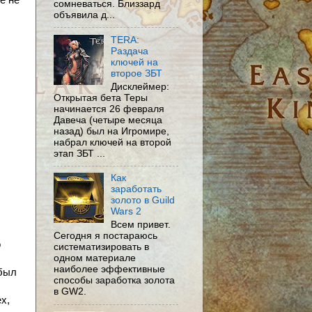
ё не
сомневаться. Близзард
объявила д...
TERA:
Раздача
ключей на
второе ЗБТ
Дисклеймер:
Открытая бета Теры
начинается 26 февраля
Давеча (четыре месяца
назад) был на Игромире,
набрал ключей на второй
этап ЗБТ ...
Как
заработать
золото в Guild
Wars 2
Всем привет.
Сегодня я постараюсь
о
систематизировать в
одном материале
наиболее эффективные
 был
способы заработка золота
в GW2.
х,