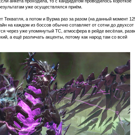
. Если анкета проходила, то с кандидатом проводилось короткое
 результатам уже осуществлялся приём.
 Текватля, а потом и Вурма раз за разом (на данный момент 12
айн на каждом из боссов обычно сотавляет от сотни до двухсот
ся через уже упомянутый ТС, атмосфера в рейде весёлая, разв
кий, а ещё различать акценты, потому как народ там со всей