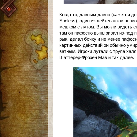
Когда-то, давным-давно (кажется до 
Sunless), один из лейтенантов пер
мешком с лутом. Вы могли видеть е
там он пафосно выныривал из-под п
рык, делал бочку и не менее пафосн
картинных действий он обычно умир
ватным. Игроки лутали с трупа хал
Шаттерер-Фрозен Мав и так далее.