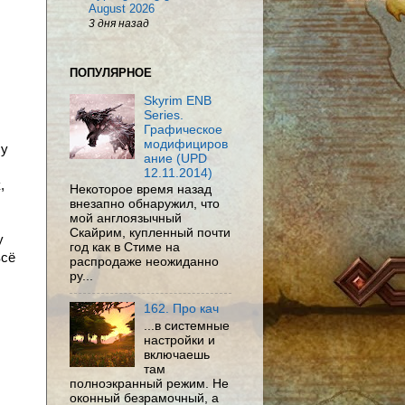
August 2026
3 дня назад
ПОПУЛЯРНОЕ
Skyrim ENB
Series.
Графическое
модифициров
су
ание (UPD
12.11.2014)
,
Некоторое время назад
внезапно обнаружил, что
мой англоязычный
Скайрим, купленный почти
у
год как в Стиме на
всё
распродаже неожиданно
ру...
162. Про кач
...в системные
настройки и
включаешь
там
полноэкранный режим. Не
оконный безрамочный, а