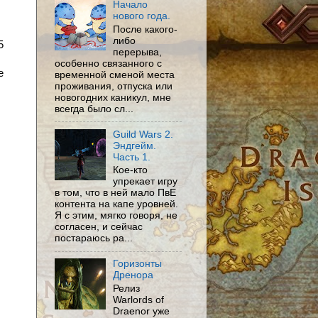
Начало
нового года.
После какого-
либо
5
перерыва,
особенно связанного с
е
временной сменой места
проживания, отпуска или
новогодних каникул, мне
всегда было сл...
Guild Wars 2.
Эндгейм.
Часть 1.
Кое-кто
упрекает игру
в том, что в ней мало ПвЕ
контента на капе уровней.
Я с этим, мягко говоря, не
согласен, и сейчас
постараюсь ра...
Горизонты
Дренора
Релиз
Warlords of
Draenor уже