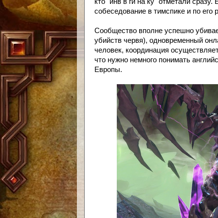
кто "инв в ги на ку" отметали сразу
собеседование в тимспике и по его
Сообщество вполне успешно убивает
убийств червя), одновременный онл
человек, координация осуществляет
что нужно немного понимать английс
Европы.