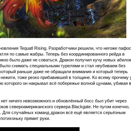
новления Tequatl Rising. Разработчики решили, что негоже пафо
атля по самые жабры. Теперь без координированного рейда в
ожно было даже не соваться. Дракон получил кучу новых абилок
 было снимать специальными турелями и стал неубиваем без
 который раньше даже не обращали внимания и который теперь
 нежити, тоже резко прибавившей в толщине. Ко всему прочему 
ию которого он накрывал всё побережье волной цунами, убивая 
 нет ничего невозможного и обновлённый босс был убит через
ков североамериканского сервера Blackgate. Не пугом конечно,
. Для случайных команд дракон всё ещё является серьёзным
 потихоньку прямит руки.