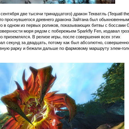
сентября две тысячи тринадцатого) дракон Текватль (Tequatl th
вого проснувшегося древнего дракона Зайтана был обыкновенным
го в одном из первых роликов, показывающих битвы с боссами 
оверхности моря рядом с побережьем Sparkfly Fen, издавал гро
о приземлялся. В релизе игры, после совершения всех этих
ал секунд за двадцать, потому как был абсолютно, совершенно
явную рарку и бежали дальше по фармовому маршруту элем-гол