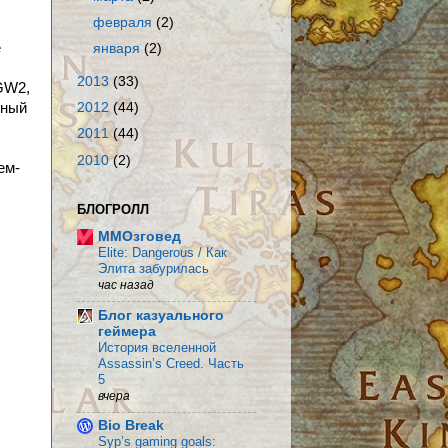
февраля
(2)
e
января
(2)
2013
(33)
GW2,
зный
2012
(44)
2011
(44)
2010
(2)
ем-
БЛОГРОЛЛ
MMOзговед
Elite: Dangerous / Как
Элита забурилась
час назад
Блог казуального
геймера
История вселенной
Assassin’s Creed. Часть
5
вчера
Bio Break
Syp’s gaming goals: