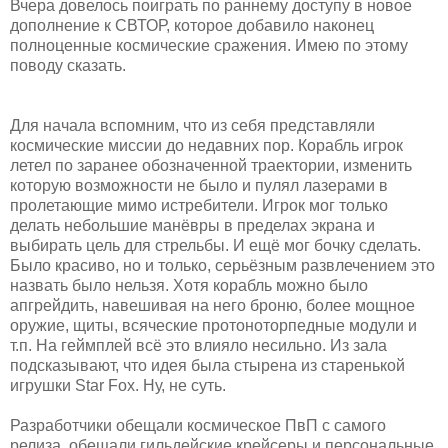
Вчера довелось поиграть по раннему доступу в новое
дополнение к СВТОР, которое добавило наконец
полноценные космические сражения. Имею по этому
поводу сказать.
Для начала вспомним, что из себя представляли
космические миссии до недавних пор. Корабль игрок
летел по заранее обозначенной траектории, изменить
которую возможности не было и пулял лазерами в
пролетающие мимо истребители. Игрок мог только
делать небольшие манёвры в пределах экрана и
выбирать цель для стрельбы. И ещё мог бочку сделать.
Было красиво, но и только, серьёзным развлечением это
назвать было нельзя. Хотя корабль можно было
апгрейдить, навешивая на него броню, более мощное
оружие, щиты, всяческие протоноторпедные модули и
т.п. На геймплей всё это влияло несильно. Из зала
подсказывают, что идея была стырена из старенькой
игрушки Star Fox. Ну, не суть.
Разработчики обещали космическое ПвП с самого
релиза, обещали гильдейские крейсеры и персональные