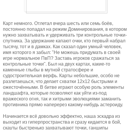
Карт немного. Отлетал вчера шесть или семь боёв,
постоянно попадал на режим Доминирования, в котором
нужно захватывать и удерживать три контрольные точки-
спутника. За удержание капают очки, кто первый набрал
тысячу, тот и в дамках. Как сказал один умный человек,
имя которого я забыл: "Не можешь придумать в своей
игре нормальное ПвП? Заставь игроков сражаться за
контрольные точки". Был на двух картах, какие-то
каменные глыбы в мутной стратосфере и
судостроительная верфь. Карты небольшие, особо не
разлетаешься, что делает схватки 12х12 быстрыми и
ожесточёнными. В битве играют особую роль элементы
ландшафта, которые позволяют как уйти из-под
вражеского огня, так и хитрыми эволюциями заманить
противника прямо наперерез какому-нибудь астероиду.
Начинается всё довольно эффектно, наша эскадра из
выходит из гиперпространства и сразу кидается в бой,
скауты быстренько захватывают точки, ганшипы