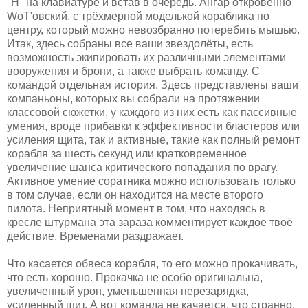
"H" на клавиатуре и встав в очередь. Ангар откровенно
WoT'овский, с трёхмерной моделькой кораблика по
центру, который можно невозбранно потеребить мышью.
Итак, здесь собраны все ваши звездолёты, есть
возможность экипировать их различными элементами
вооружения и брони, а также выбрать команду. С
командой отдельная история. Здесь представлены ваши
компаньоны, которых вы собрали на протяжении
классовой сюжетки, у каждого из них есть как пассивные
умения, вроде прибавки к эффективности бластеров или
усиления щита, так и активные, такие как полный ремонт
корабля за шесть секунд или кратковременное
увеличение шанса критического попадания по врагу.
Активное умение соратника можно использовать только
в том случае, если он находится на месте второго
пилота. Неприятный момент в том, что находясь в
кресле штурмана эта зараза комментирует каждое твоё
действие. Временами раздражает.
Что касается обвеса корабля, то его можно прокачивать,
что есть хорошо. Прокачка не особо оригинальна,
увеличенный урон, уменьшенная перезарядка,
усиленный щит. А вот команда не качается, что странно.