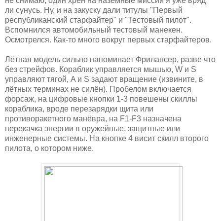
не снимаю, один хрен на наземные миссии я уже вряд
ли сунусь. Ну, и на закуску дали титулы "Первый
республиканский старфайтер" и "Тестовый пилот".
Вспомнился автомобильный тестовый манекен.
Осмотрелся. Как-то много вокруг первых старфайтеров.
Лётная модель сильно напоминает Фрилансер, разве что
без стрейфов. Кораблик управляется мышью, W и S
управляют тягой, A и S задают вращение (извините, в
лётных терминах не силён). Пробелом включается
форсаж, на цифровые кнопки 1-3 повешены скиллы
кораблика, вроде перезарядки щита или
противоракетного манёвра, на F1-F3 назначена
перекачка энергии в оружейные, защитные или
инженерные системы. На кнопке 4 висит скилл второго
пилота, о котором ниже.