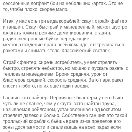
сессионные догфайт бои на небольших картах. Это не
то, чтобы плохо, скорее мало.
Итак, у нас есть три вида кораблей: скаут, страйк файтер
и ганшип. Скаут быстрый и манёвренный, может шустро
флагать точки в режиме доминирования, ставить
радиоэлектронные буйки, передающие
местонахождение врага всей команде, отстреливаться
ракетами и снимать стелс. Классический светляк.
Страйк файтер, сиречь истребитель, умеет стрелять
быстро, стрелять небыстро, но мощно и пускать ракеты с
тепловым наведением. Броня средняя, урон от
бластеров средний, скорость средняя. Зато пара ракет
сносит любого, но их ещё поди наведи.
Ганшип это снайпер. Первичные бластеры у него бьют
чуть ли не слабее, чем у скаута, зато шайтан-труба,
называемая рейлганом, установленная над кокпитом
стреляет далеко и больно. Собственно ганшип это такой
тролльский кораблик, бьёшь врага из-за пределов его
зоны досягаемости и сваливаешь на всех парах если