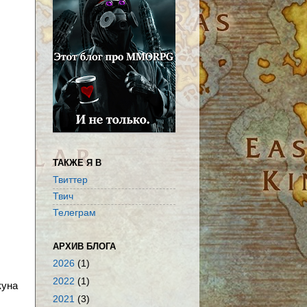
ТАКЖЕ Я В
Твиттер
Твич
Телеграм
АРХИВ БЛОГА
2026
(1)
2022
(1)
куна
2021
(3)