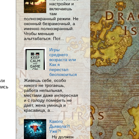
настройки и
включаешь
там
полноэкранный режим. Не
оконный безрамочный, а
именно полноэкранный.
Чтобы меньше
альттабаться. Пот...
Игры
среднего
возраста или
Как я
перестал
беспокоиться
Живешь себе, особо
ги
никого не трогаешь,
лись
работа непыльная,
местами даже интересная
и с голоду помереть не
даёт, жена умница и
красавица, а...
Какого
Дьявола?!
Уже?!
Ну должен