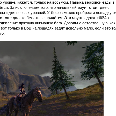
уровне, кажется, только на восьмом. Навыка верховой езды в 
дётся. За исключением того, что начальный маунт стоит две с
ньги для первых уровней. У Дефов можно пробрести лошадку о
 но тоже далеко бежать не придётся. Эти маунты дают +60% к
удивление прятную анимацию бега. Довольно естественную, как
о вот только в ВоВ на лошадях ездят довольно мало, если это т
го.