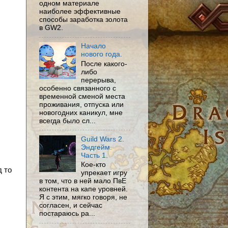
одном материале
наиболее эффективные
способы заработка золота
в GW2.
Начало
нового года.
После какого-
либо
перерыва,
особенно связанного с
временной сменой места
проживания, отпуска или
новогодних каникул, мне
всегда было сл...
Guild Wars 2.
Эндгейм.
Часть 1.
Кое-кто
 то
упрекает игру
в том, что в ней мало ПвЕ
контента на капе уровней.
Я с этим, мягко говоря, не
согласен, и сейчас
постараюсь ра...