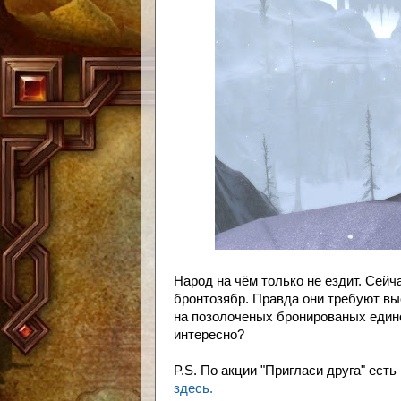
Народ на чём только не ездит. Сейч
бронтозябр. Правда они требуют вы
на позолоченых бронированых единор
интересно?
P.S. По акции "Пригласи друга" ест
здесь.