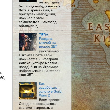
же этот день
был когда-нибудь настать.
Хотя я временами, в
приступах малодушия,
начинал в этом
сомневаться. Близзард
объявила д...
TERA:
Раздача
ключей на
второе ЗБТ
Дисклеймер:
Открытая бета Теры
начинается 26 февраля
Давеча (четыре месяца
назад) был на Игромире,
набрал ключей на второй
сь
этап ЗБТ ...
60,
Как
заработать
золото в Guild
Wars 2
Всем привет.
Сегодня я постараюсь
систематизировать в