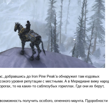
ас, добравшись до Iron Pine Peak'а обнаружил там ездовых
сокого уровня репутации с местными. А в Меридиане вижу народ
огах, то на каких-то саблезубых гориллах. Где они их берут,
ь возможность получить особого, огненного маунта. Пдоробности