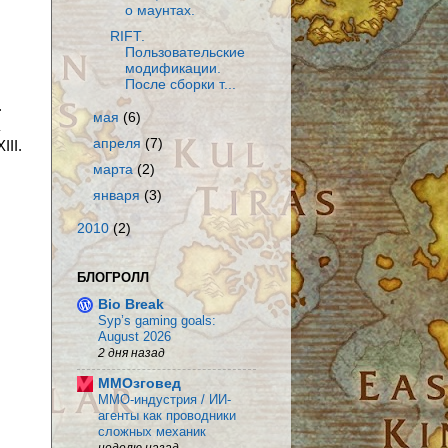
о маунтах.
RIFT.
Пользовательские
модификации.
После сборки т...
.
мая
(6)
апреля
(7)
III.
марта
(2)
января
(3)
2010
(2)
БЛОГРОЛЛ
Bio Break
Syp’s gaming goals:
August 2026
2 дня назад
MMOзговед
MMO-индустрия / ИИ-
агенты как проводники
сложных механик
неделю назад