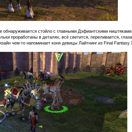
де обнаруживается стойло с главными Дэфиантскими ништяками
ки проработаны в деталях, всё светится, переливается, глаза
изайн чем-то напоминает коня девицы Лайтнинг из Final Fantasy X