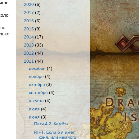
игре
2020
(6)
2017
(2)
коло
2016
(6)
 по
2015
(9)
олько
2014
(17)
2013
(33)
2012
(44)
2011
(44)
декабря
(4)
ноября
(4)
октября
(3)
сентября
(4)
августа
(4)
июля
(4)
июня
(3)
Патч 4.2. Камбэк.
RIFT. Если б я имел
коня, или немного