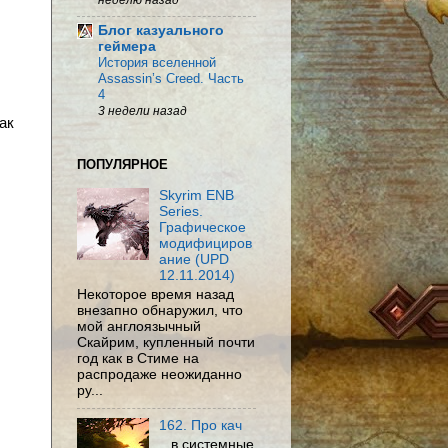
Блог казуального
геймера
История вселенной
Assassin’s Creed. Часть
4
3 недели назад
ак
ПОПУЛЯРНОЕ
Skyrim ENB
Series.
Графическое
модифициров
ание (UPD
12.11.2014)
Некоторое время назад
внезапно обнаружил, что
мой англоязычный
Скайрим, купленный почти
год как в Стиме на
распродаже неожиданно
ру...
162. Про кач
...в системные