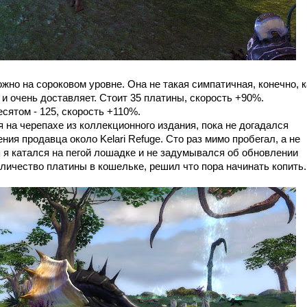
жно на сороковом уровне. Она не такая симпатичная, конечно, к
 и очень доставляет. Стоит 35 платины, скорость +90%.
сятом - 125, скорость +110%.
я на черепахе из коллекционного издания, пока не догадался
ия продавца около Kelari Refuge. Сто раз мимо пробегал, а не
я я катался на пегой лошадке и не задумывался об обновлении
оличество платины в кошельке, решил что пора начинать копить.