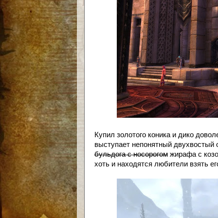
Купил золотого коника и дико довол
выступает непонятный двухвостый о
бульдога с носорогом
жирафа с козо
хоть и находятся любители взять ег